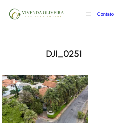
Pular
para
Contato
o
conteúdo
DJI_0251